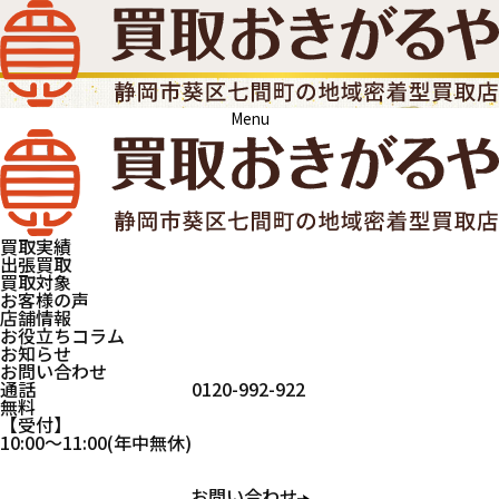
Menu
買取実績
出張買取
買取対象
お客様の声
店舗情報
お役立ちコラム
お知らせ
お問い合わせ
通話
0120-992-922
無料
受付
買取おきがるや
お酒
ブランデー
10:00
～
11:00
(年中無休)
お問い合わせ