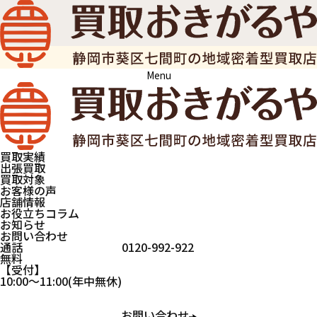
Menu
終活も頼れる総合買取店
買取おきがるや 静岡本店
2025年8月27日オープン!!
買取実績
出張買取
買取対象
お客様の声
店舗情報
お役立ちコラム
お知らせ
お問い合わせ
通話
0120-992-922
無料
受付
10:00
～
11:00
(年中無休)
お問い合わせ