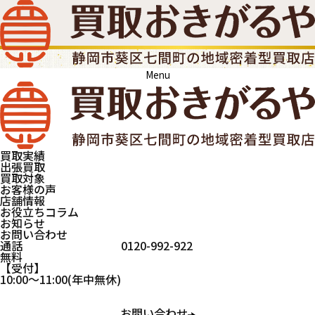
Menu
買取実績
出張買取
買取対象
お客様の声
店舗情報
お役立ちコラム
お知らせ
お問い合わせ
通話
0120-992-922
無料
受付
買取おきがるや
コスメ・香水
10:00
～
11:00
(年中無休)
お問い合わせ