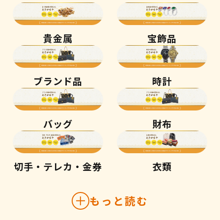
貴金属
宝飾品
ブランド品
時計
バッグ
財布
切手・テレカ・金券
衣類
もっと読む