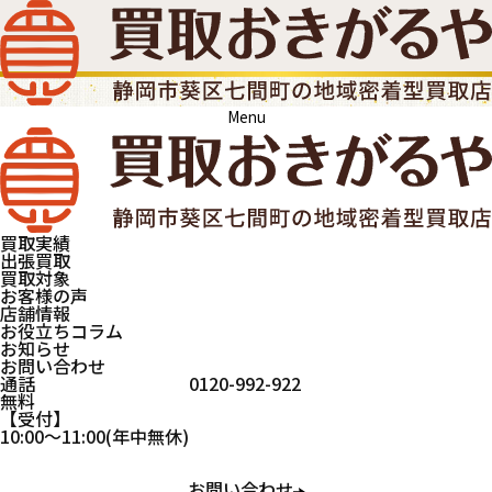
Menu
買取実績
出張買取
買取対象
お客様の声
店舗情報
お役立ちコラム
お知らせ
お問い合わせ
通話
0120-992-922
無料
受付
買取おきがるや
レコード
10:00
～
11:00
(年中無休)
お問い合わせ