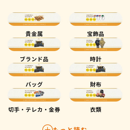
貴金属
宝飾品
ブランド品
時計
バッグ
財布
切手・テレカ・金券
衣類
もっと読む