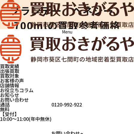
ブランデー ヘネシー
700mlの買取参考価格
Menu
買取おきがるや
買取実績
ブランデー ヘネ
シー 700ml
買取実績
出張買取
お酒
お酒
ブランデー
買取対象
お客様の声
店舗情報
お役立ちコラム
ブランデー ヘネシー
お知らせ
お問い合わせ
700mlの買取実績
通話
0120-992-922
無料
受付
10:00
～
11:00
(年中無休)
お問い合わせ