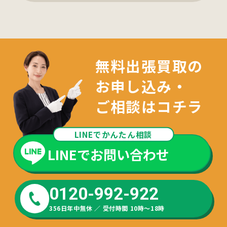
無料出張買取の
お申し込み・
ご相談はコチラ
LINEでかんたん相談
LINEでお問い合わせ
友達追加でお問い合わせいただけます
お気軽にご連絡ください
0120-992-922
メールでお問い合わせ
356日年中無休 ／ 受付時間 10時～18時