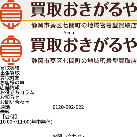
Menu
買取実績
出張買取
買取対象
お客様の声
店舗情報
お役立ちコラム
お知らせ
お問い合わせ
通話
0120-992-922
無料
受付
買取おきがるや
骨董品
刀剣
10:00
～
11:00
(年中無休)
お問い合わせ