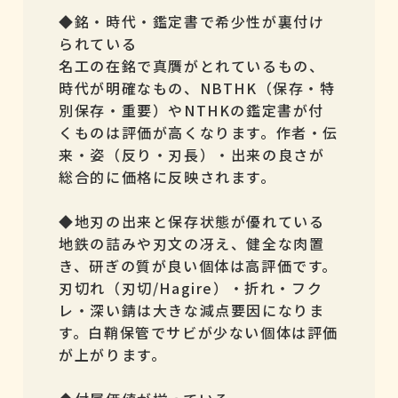
◆銘・時代・鑑定書で希少性が裏付け
られている
名工の在銘で真贋がとれているもの、
時代が明確なもの、NBTHK（保存・特
別保存・重要）やNTHKの鑑定書が付
くものは評価が高くなります。作者・伝
来・姿（反り・刃長）・出来の良さが
総合的に価格に反映されます。
◆地刃の出来と保存状態が優れている
地鉄の詰みや刃文の冴え、健全な肉置
き、研ぎの質が良い個体は高評価です。
刃切れ（刃切/Hagire）・折れ・フク
レ・深い錆は大きな減点要因になりま
す。白鞘保管でサビが少ない個体は評価
が上がります。