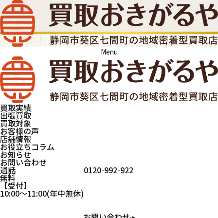
Menu
買取実績
出張買取
買取対象
お客様の声
店舗情報
お役立ちコラム
お知らせ
お問い合わせ
通話
0120-992-922
無料
受付
買取おきがるや
宝飾品
サンゴ
10:00
～
11:00
(年中無休)
お問い合わせ