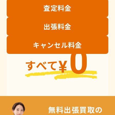
査定
料金
出張
料金
キャンセル
料金
0
すべて
¥
無料出張買取の