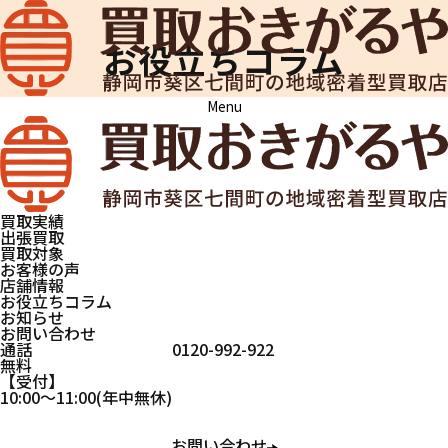
お役立ちコラム
Menu
買取おきがるや
お役立ちコラム
プラチナの
基礎知識｜
世界情勢や
買取実績
ビジネスに
出張買取
左右される
買取対象
お客様の声
価値、種類
店舗情報
の見分け方
お役立ちコラム
お知らせ
について
お問い合わせ
通話
0120-992-922
無料
受付
貴金属
10:00
～
11:00
(年中無休)
2025.11.04
お問い合わせ