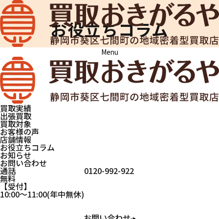
お役立ちコラム
Menu
買取おきがるや
お役立ちコラム
「金メダ
ル」の価値
はいくら？
買取実績
その重みと
出張買取
値段を考え
買取対象
お客様の声
る
店舗情報
お役立ちコラム
お知らせ
お問い合わせ
記念品
通話
0120-992-922
2025.10.15
無料
受付
10:00
～
11:00
(年中無休)
「金メダル」の価値はいく
お問い合わせ