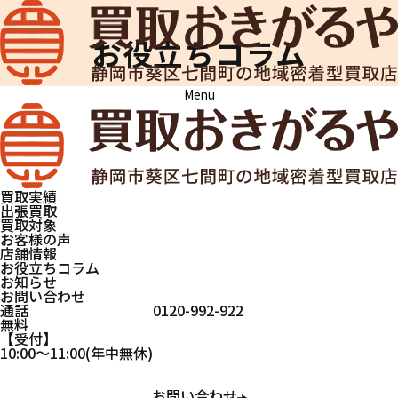
お役立ちコラム
Menu
買取おきがるや
お役立ちコラム
記念硬貨は
買取でき
る？種類別
買取実績
の相場と、
出張買取
損をしない
買取対象
お客様の声
売り方のポ
店舗情報
イント
お役立ちコラム
お知らせ
お問い合わせ
通話
0120-992-922
硬貨
記念品
無料
受付
2026.05.18
10:00
～
11:00
(年中無休)
お問い合わせ