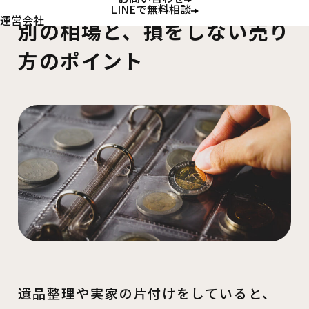
記念硬貨は買取できる？種類
LINEで無料相談
運営会社
別の相場と、損をしない売り
方のポイント
遺品整理や実家の片付けをしていると、