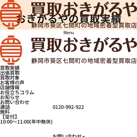
おきがるやの買取実績
Menu
買取おきがるや
買取実績
シャネル
シャネル
買取実績
出張買取
買取対象
お客様の声
店舗情報
おきがるやで買取したお品物の一部をご
お役立ちコラム
お知らせ
紹介します。
お問い合わせ
通話
0120-992-922
当店は買取が成立しなかった場合も鑑定
無料
受付
10:00
～
11:00
(年中無休)
士の出張料は無料ですので、納得のいく
金額で買取いただけます。
お問い合わせ