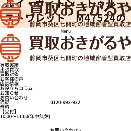
ルイ・ヴィトン トゥルー
ストワレット M47524の
買取参考価格
Menu
買取おきがるや
買取実績
ルイ・ヴィトン
トゥルーストワ
レット M47524
買取実績
出張買取
買取対象
ブランド品
ブランド品
ルイ・ヴィトン
お客様の声
店舗情報
お役立ちコラム
お知らせ
ルイ・ヴィトン トゥルース
お問い合わせ
通話
0120-992-922
無料
トワレット M47524の買取
受付
10:00
～
11:00
(年中無休)
実績
お問い合わせ