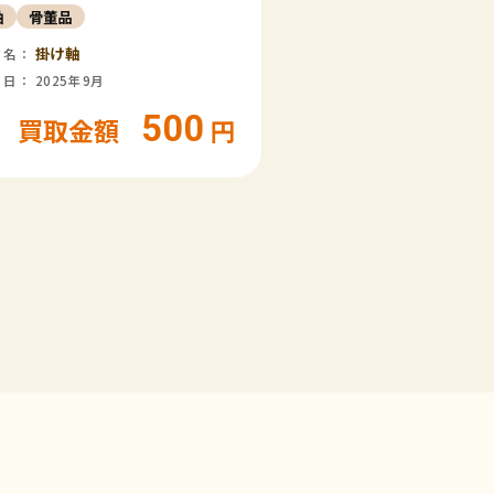
軸
骨董品
掛け軸
ド名：
日： 2025年9月
500
買取金額
円