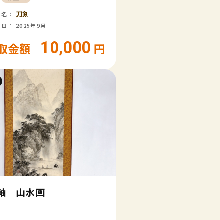
刀剣
ド名：
日： 2025年9月
10,000
取金額
円
軸 山水画