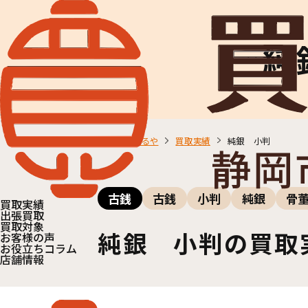
純
買取おきがるや
買取実績
純銀 小判
古銭
古銭
小判
純銀
骨
買取実績
出張買取
買取対象
純銀 小判の買取
お客様の声
お役立ちコラム
店舗情報