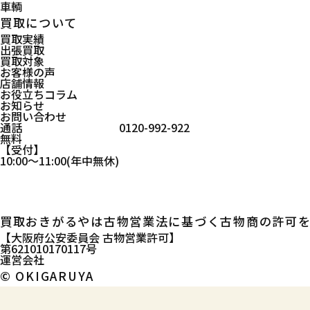
車輌
買取について
買取実績
出張買取
買取対象
お客様の声
店舗情報
お役立ちコラム
お知らせ
お問い合わせ
通話
0120-992-922
無料
受付
10:00
～
11:00
(年中無休)
買取おきがるやは古物営業法に基づく古物商の許可を
大阪府公安委員会 古物営業許可
第621010170117号
運営会社
© OKIGARUYA