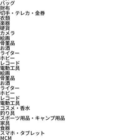
バッグ
財布
切手・テレカ・金券
純銀の小判をお買取りいたしました
衣類
楽器
硬貨
カメラ
絵画
骨董品
お酒
商品状態の
Sランク
ライター
ランクについて
ホビー
レコード
電動工具
Aランク
絵画
骨董品
お酒
Bランク
ライター
ホビー
レコード
Cランク
電動工具
コスメ・香水
釣り具
Dランク
スポーツ用品・キャンプ用品
家具
食器
スマホ・タブレット
MCM