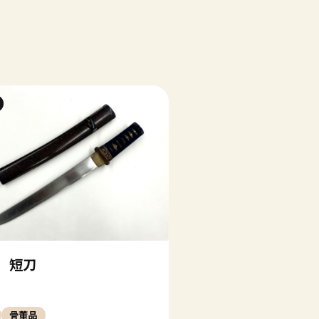
 短刀
骨董品