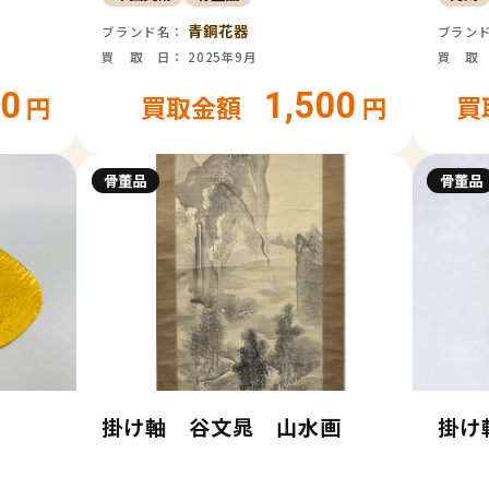
青銅花器
ブランド名：
ブラン
買 取 日： 2025年9月
買 取 
00
1,500
円
買取金額
円
買
骨董品
骨董品
掛け軸 谷文晁 山水画
掛け