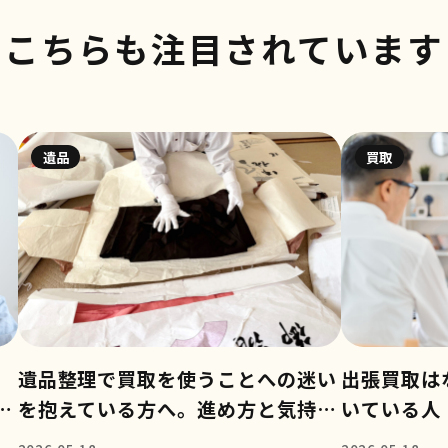
こちらも注目されています
遺品
買取
。
遺品整理で買取を使うことへの迷い
出張買取は
確
を抱えている方へ。進め方と気持ち
いている人
の整理のコツ
極め方