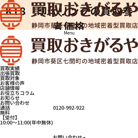
K18 印代リングの買取参
考価格
Menu
買取おきがるや
買取実績
K18 印代リング
買取実績
貴金属
K18
リング
貴金属
出張買取
買取対象
お客様の声
K18 印代リングの買取実績
店舗情報
お役立ちコラム
お知らせ
お問い合わせ
通話
0120-992-922
無料
受付
10:00
～
11:00
(年中無休)
お問い合わせ