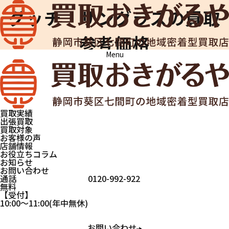
グッチ サングラスの買取
参考価格
Menu
買取おきがるや
買取実績
グッチ サングラ
ス
買取実績
出張買取
ブランド
サングラ
ブランド
グッ
買取対象
お客様の声
品
ス
品
チ
店舗情報
お役立ちコラム
お知らせ
グッチ サングラスの買取実
お問い合わせ
通話
0120-992-922
無料
績
受付
10:00
～
11:00
(年中無休)
お問い合わせ