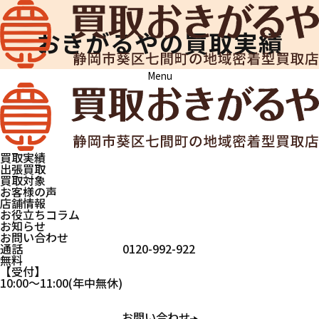
おきがるやの買取実績
Menu
買取おきがるや
買取実績
ブローチ
ブローチ
買取実績
出張買取
買取対象
お客様の声
店舗情報
おきがるやで買取したお品物の一部をご
お役立ちコラム
お知らせ
紹介します。
お問い合わせ
通話
0120-992-922
当店は買取が成立しなかった場合も鑑定
無料
受付
10:00
～
11:00
(年中無休)
士の出張料は無料ですので、納得のいく
金額で買取いただけます。
お問い合わせ