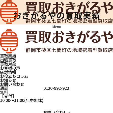
おきがるやの買取実績
Menu
買取おきがるや
買取実績
デュポン
デュポン
買取実績
出張買取
買取対象
お客様の声
店舗情報
おきがるやで買取したお品物の一部をご
お役立ちコラム
お知らせ
紹介します。
お問い合わせ
通話
0120-992-922
当店は買取が成立しなかった場合も鑑定
無料
受付
10:00
～
11:00
(年中無休)
士の出張料は無料ですので、納得のいく
金額で買取いただけます。
お問い合わせ