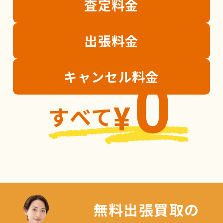
査定
料金
出張
料金
キャンセル
料金
0
すべて
¥
無料出張買取の