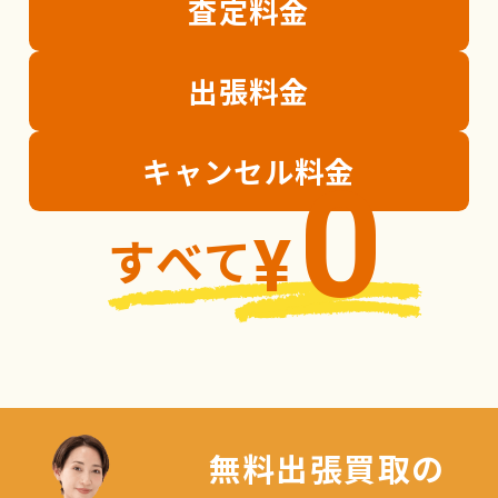
査定
料金
出張
料金
キャンセル
料金
0
すべて
¥
無料出張買取の