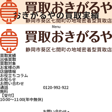
おきがるやの買取実績
Menu
買取おきがるや
買取実績
スポーツ用品
スポーツ用品
買取実績
出張買取
買取対象
お客様の声
店舗情報
おきがるやで買取したお品物の一部をご
お役立ちコラム
お知らせ
紹介します。
お問い合わせ
通話
0120-992-922
当店は買取が成立しなかった場合も鑑定
無料
受付
10:00
～
11:00
(年中無休)
士の出張料は無料ですので、納得のいく
金額で買取いただけます。
お問い合わせ